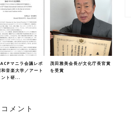
FACPマニラ会議レポ
茂田雅美会長が文化庁長官賞
昭和音楽大学／アート
を受賞
ント研...
0 コメント