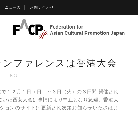
ニュース
お問い合わせ
24カンファレンスは香港大会
9:01
 香港で１２月１日（日）～３日（火）の３日間 開催され
ていた西安大会は事情により中止となり急遽、香港大
ーションのサイトは更新され次第お知らせいたさはま
。