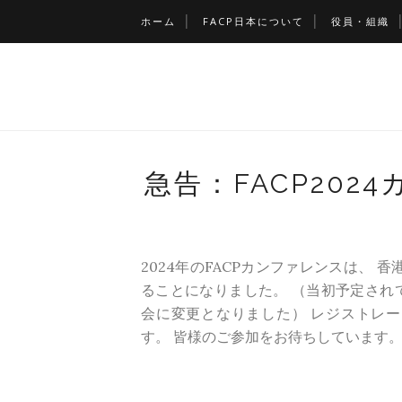
ホーム
FACP日本について
役員・組織
急告：FACP20
2024年のFACPカンファレンスは、
ることになりました。 （当初予定され
会に変更となりました） レジストレ
す。 皆様のご参加をお待ちしています